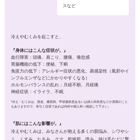
スなど
冷えやむくみを起こすと、
『身体にはこんな症状が。』
血行障害：頭痛、肩こり、腰痛、倦怠感
胃腸機能の低下：便秘、下痢
免疫力の低下：アレルギー症状の悪化、易感染性（風邪やイ
ンフルエンザなどにかかりやすくなる）
ホルモンバランスの乱れ：月経不順、月経痛
神経症状：イライラ、不眠
*冷え・むくみは、貧血、膠原病、甲状腺疾患あるいは婦人科疾患などが原因のこと
もありますので、長引く症状であれば内科や婦人科へ相談して下さい。
『肌にはこんな影響が。』
冷えやむくみは、みなさんが抱える多くの肌悩み、シワやシ
ミ、くすみ、たるみ、クマ、乾燥肌、痒み、抜け毛などに繋