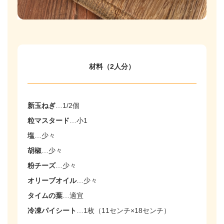
材料（2人分）
新玉ねぎ
…
1/2個
粒マスタード
…
小1
塩
…
少々
胡椒
…
少々
粉チーズ
…
少々
オリーブオイル
…
少々
タイムの葉
…
適宜
冷凍パイシート
…
1枚（11センチ×18センチ）