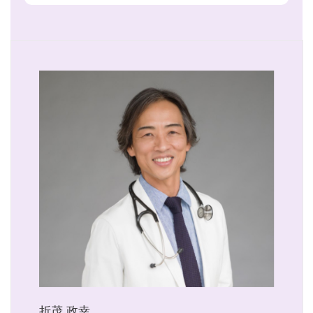
折茂 政幸