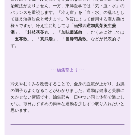
治療法がありません。一方、東洋医学では「気・血・水」の
バランスを重視します。「冷え症」を「血・水」の乱れとし
て捉え治療対象と考えます。体質によって使用する漢方薬は
様々ですが、冷え症に対しては「
当帰四逆加呉茱萸生姜
湯
」、「
桂枝茯苓丸
」、「
加味逍遙散
」、むくみに対しては
「
五苓散
」、「
真武湯
」、「
当帰芍薬散
」などが代表的で
す。
･･･編集部より･･･
冷えやむくみを改善することで、全身の血流が上がり、お肌
の調子もよくなることがわかりました。運動は健康と美肌に
欠かせない習慣です。編集部も一日中つい同じ体勢で過ごし
がち。毎日おすすめの簡単な運動を少しずつ取り入れたいと
思います。