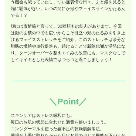
う機会も減っていたし、つい無表情な日々。ふと鏡を見ると
顔に覇気がない。いつの間にか頬やフェイスラインがたるん
でる！？
顔には表情筋と言って、30種類もの筋肉があります。今回
は顔の面積の中でも広いからこそ目立つ頬のたるみを引き上
げるフェイスストレッチをご紹介。このストレッチは余分な
脂肪の燃焼や血行促進も。続けることで新陳代謝が活発にな
り、ターンオーバーを整えくすみの改善にも。マスクなしで
もイキイキとした表情ではつらつと過ごしましょう！
＼Point／
スキンケアはストレス緩和にも。
毎日のお肌の状態に合わせた適量を使いましょう。
コンシダーマルを使った寝不足の乾燥肌解消法。
睡眠が上手に取れなかった日はお肌のバリア機能が下がりが