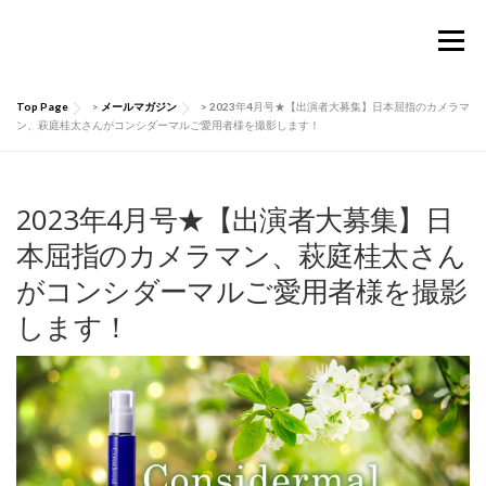
コ
ン
メニュー
テ
ン
ツ
Top Page
>
メールマガジン
>
2023年4月号★【出演者大募集】日本屈指のカメラマ
へ
TOP
Considermalについて
PRODUCTS
ン、萩庭桂太さんがコンシダーマルご愛用者様を撮影します！
ス
キ
ッ
お買い物ガイド
肌にいい話
Q&A
プ
2023年4月号★【出演者大募集】日
本屈指のカメラマン、萩庭桂太さん
がコンシダーマルご愛用者様を撮影
お問い合わせ
マイページ
します！