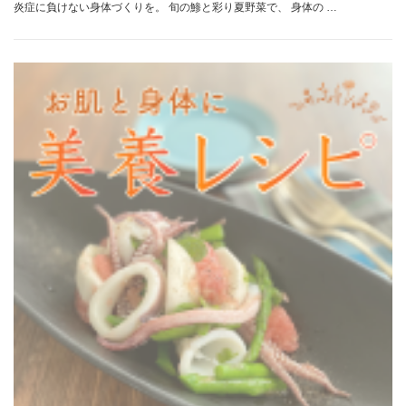
炎症に負けない身体づくりを。 旬の鯵と彩り夏野菜で、 身体の …