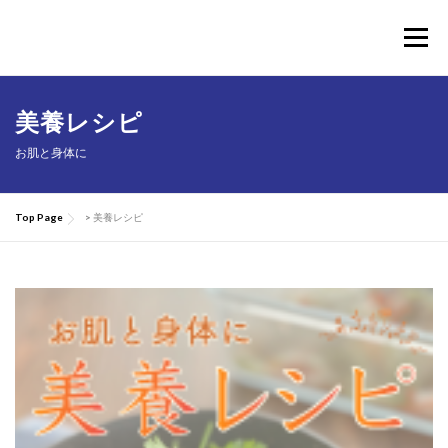
コ
ン
メニュー
テ
ン
ツ
へ
TOP
Considermalについて
PRODUCTS
美養レシピ
ス
キ
お肌と身体に
ッ
お買い物ガイド
肌にいい話
Q&A
プ
Top Page
>
美養レシピ
お問い合わせ
マイページ