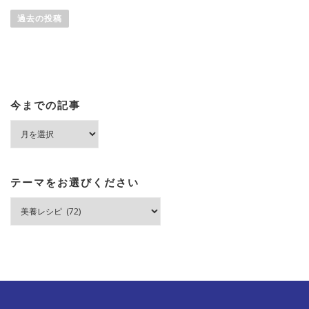
稿
過去の投稿
ナ
ビ
ゲ
ー
シ
今までの記事
ョ
今
ン
ま
で
の
記
テーマをお選びください
事
テ
ー
マ
を
お
選
び
く