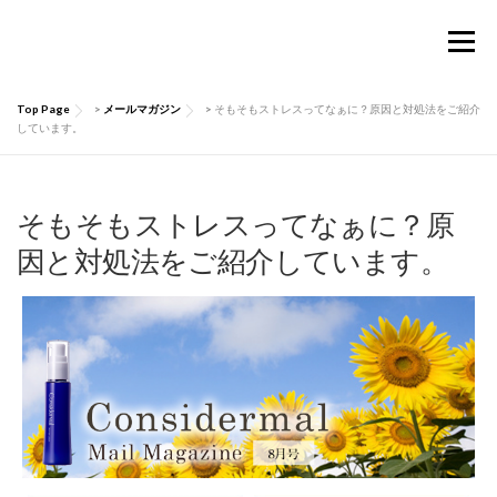
コ
ン
メニュー
テ
ン
ツ
Top Page
>
メールマガジン
>
そもそもストレスってなぁに？原因と対処法をご紹介
へ
TOP
Considermalについて
PRODUCTS
しています。
ス
キ
ッ
お買い物ガイド
肌にいい話
Q&A
プ
そもそもストレスってなぁに？原
因と対処法をご紹介しています。
お問い合わせ
マイページ