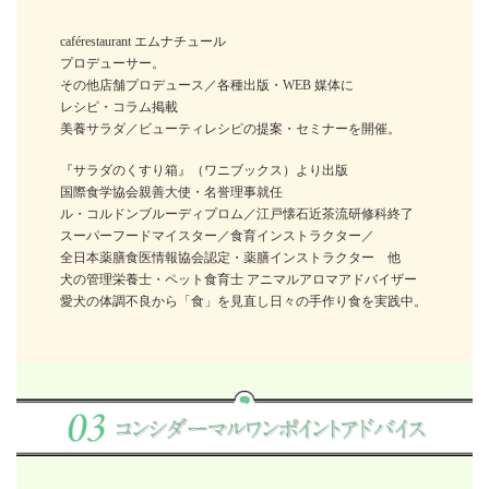
caférestaurant エムナチュール
プロデューサー。
その他店舗プロデュース／各種出版・WEB 媒体に
レシピ・コラム掲載
美養サラダ／ビューティレシピの提案・セミナーを開催。
『サラダのくすり箱』（ワニブックス）より出版
国際食学協会親善大使・名誉理事就任
ル・コルドンブルーディプロム／江戸懐石近茶流研修科終了
スーパーフードマイスター／食育インストラクター／
全日本薬膳食医情報協会認定・薬膳インストラクター 他
犬の管理栄養士・ペット食育士 アニマルアロマアドバイザー
愛犬の体調不良から「食」を見直し日々の手作り食を実践中。