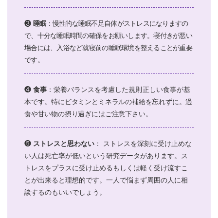
❸
睡眠
：慢性的な睡眠不足自体がストレスになりますの
で、十分な睡眠時間の確保をお願いします。寝付きが悪い
場合には、入浴など就寝前の睡眠環境を整えることが重要
です。
❹
食事
：
栄養バランスを考慮した規則正しい食事
が基
本です。特にビタミンとミネラルの補給を忘れずに。過
食や甘い物の摂り過ぎにはご注意下さい。
❺
ストレスと思わない
： ストレスを深刻に受け止めな
い人は死亡率が低いという研究データがあります。ス
トレスをプラスに受け止めるもしくは軽く受け流すこ
とが出来ると理想的です。一人で悩まず周囲の人に相
談するのもいいでしょう。