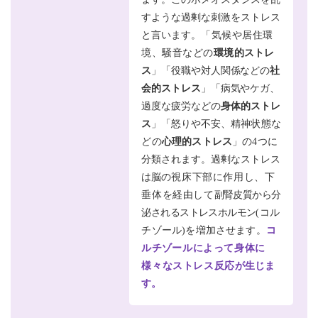
すような過剰な刺激をストレス
と言います。
「気候や居住環
境、騒音などの
環境的
ストレ
ス
」「役職や対人関係などの
社
会的ストレス
」「病気やケガ、
過度な疲労
などの
身体的ストレ
ス
」「怒りや不安、
精神状態な
どの
心理的ストレス
」の4つ
に
分類されます。過剰なストレス
は脳の
視床下部に作用し、下
垂体を経由して
副腎皮質から分
泌されるストレスホルモン
(コル
チゾール)を増加させます。
コ
ルチ
ゾールによって身体に
様々なストレス反応
が生じま
す。