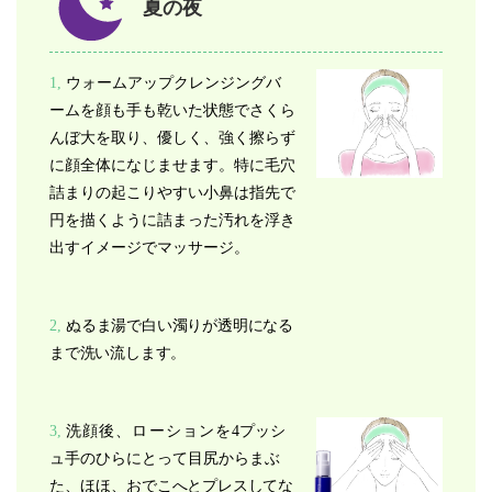
夏の夜
1,
ウォームアップクレンジングバ
ームを顔も手も乾いた状態でさくら
んぼ大を取り、優しく、強く擦らず
に顔全体になじませます。特に毛穴
詰まりの起こりやすい小鼻は指先で
円を描くように詰まった汚れを浮き
出すイメージでマッサージ。
2,
ぬるま湯で白い濁りが透明になる
まで洗い流します。
3,
洗顔後、ローションを
4プッシ
ュ手のひらにとって目尻からまぶ
た、ほほ、お
でこへとプレスしてな