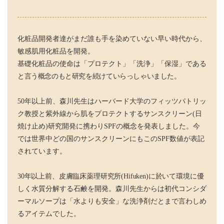
化粧品開発者達がまだ誰も手を染めていない早い時代から、
敏感肌用化粧品を開発。
基礎化粧品の使命は「プロテクト」「洗浄」「保湿」で
ある
と言う概念のもと研究を続けていらっしゃいました。
5
0年以上前、森川先生はハーバード大学のフィッツパト
リッ
ク教授と紫外線から肌をプロテクトするサンスクリーン(日
焼け止め)研究開発に携わりSPFの概念を発表しました。今
では世界中どの国のサンスクリーンにもこのSPF数値が表記
されています。
30年以上前、皮膚臨床薬理研究所(Hifuken)に於いて環境
に優
しく水質分解する石鹸を開発。森川先生からは初代コンシダ
ーマルソープは「水よりも安全」な洗浄剤だとまで言わしめ
るアイテムでした。