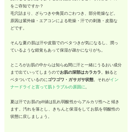
をご存知ですか？
毛穴詰まり、ざらつきや角質のごわつき、部分乾燥など。
原因は紫外線・エアコンによる乾燥・汗での刺激・皮脂
な
どです。
そんな夏の肌は汗や皮脂でのベタつきが気になるし、
潤っ
ているような錯覚もあって保湿が疎かになりがち。
ところがお肌の中からは知らぬ間に汗と一緒にうるおい成分
まで出ていってしまうので
お肌の深部はカラカラ
。
触ると
ベタついているのに
ゴワゴワ・ガサガサ状態
。それが
イン
ナードライと言って肌トラブルの原因に
。
夏は汗でお肌のpH値は乱れ弱酸性からアルカリ性へと
傾き
ます。汚れを落とし、きちんと保湿をしてお肌を
弱酸性の
状態に戻しましょう。