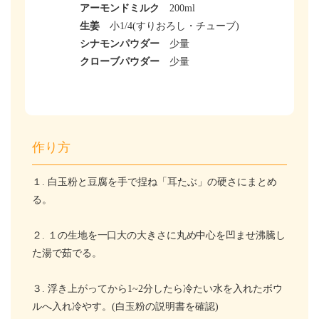
アーモンドミルク
200ml
生姜
小1/4(すりおろし・チューブ)
シナモンパウダー
少量
クローブパウダー
少量
作り方
１. 白玉粉と豆腐を手で捏ね「耳たぶ」の硬さにまとめ
る。
２.
１の生地を一口大の大きさに丸め中心を凹ませ
沸騰し
た湯で茹でる。
３. 浮き上がってから1~2分したら冷たい水を入れたボウ
ルへ入れ冷やす。(白玉粉の説明書を確認)