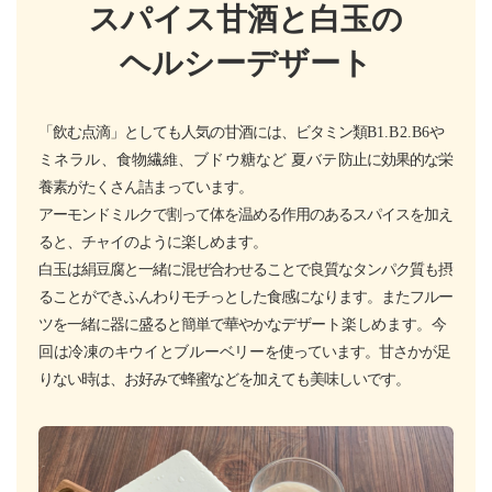
スパイス甘酒と白玉の
ヘルシーデザート
「飲む点滴」としても人気の甘酒には、ビタミン類
B1.B2.B6や
ミネラル、食物繊維、ブドウ糖など 夏バテ
防止に効果的な栄
養素がたくさん詰まっています。
アーモンドミルクで割って体を温める作用のあるスパイスを加え
ると、チャイのように楽しめます。
白玉は絹豆腐と一緒に混ぜ合わせることで良質なタンパク質も摂
ることができふんわりモチっとした食感になります。またフルー
ツを一緒に器に盛ると簡単で華やかな
デザート楽しめます。今
回は冷凍のキウイとブルーベリー
を使っています。甘さかが足
りない時は、お好みで蜂蜜などを加えても美味しいです。