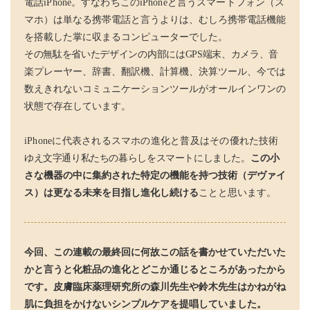
電話iPhone。すなわちこのiPhoneと言うスマート
フォン（ス
マホ）は単なる携帯電話と言うよりは、むしろ携帯電話機能
を搭載した掌に収まるコンピューターでした。
その無駄を省いたデザインの内部にはGPS端末、カメラ、
音
楽プレーヤー、辞書、翻訳機、計算機、決算ツール、今では
数えきれないコミュニケーションツールがオールインワンの
状態で存在しています。
iPhoneに代表されるスマホの進化と普及はその優れた
技術
ゆえ文字通り私たちの暮らしをスマートにしました。
この小
さな機器の中に集約された特定の機能を持つ技術（デヴァイ
ス）は更なる未来を目指し進化し続ける
ことと思います。
今回、この連載の最終回に何故この話を書かせていただいた
かと言うと化粧品の進化とどこか通じるところがあったから
です。皮膚臨床薬理研究所の森川先生や鈴木先生はかねがね
肌に負担をかけないシンプルケアを提唱していました。