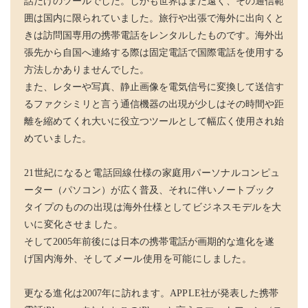
話だけのツールでした。しかも世界はまだ遠く、その通信範
囲は国内に限られていました。旅行や出張で海外に出向くと
きは訪問国専用の携帯電話をレンタルしたものです。海外出
張先から自国へ連絡する際は固定電話で国際電話を使用する
方法しかありませんでした。
また、レターや写真、静止画像を電気信号に変換して送信す
るファクシミリと言う通信機器の出現が少しはその時間や距
離を縮めてくれ大いに役立つツールとして幅広く使用され始
めていました。
21世紀になると電話回線仕様の家庭用パーソナルコン
ピュ
ーター（パソコン）が広く普及、それに伴いノート
ブック
タイプのものの出現は海外仕様としてビジネスモデルを大
いに変化させました。
そして2005年前後には日本の携帯電話が画期的な進化
を遂
げ国内海外、そしてメール使用を可能にしました。
更なる進化は2007年に訪れます。APPLE社が発表した携帯