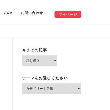
Q&A
お問い合わせ
マイページ
今までの記事
今
ま
で
の
テーマをお選びください
記
テ
事
ー
マ
を
お