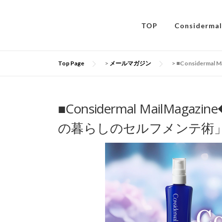
コ
ン
TOP
Considerm
テ
ン
ツ
へ
Top Page
>
メールマガジン
>
■Considerm
ス
キ
ッ
■Considermal MailMa
プ
の暮らしのセルフメンテ術