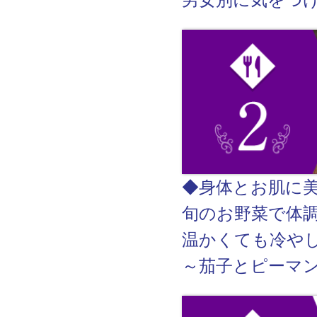
◆身体とお肌に
旬のお野菜で体
温かくても冷や
～茄子とピーマ