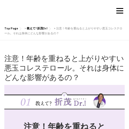
コ
ン
メニュー
テ
ン
ツ
Top Page
>
教えて? 折茂Dr.!
>
注意！年齢を重ねると上がりやすい悪玉コレステロ
へ
TOP
Considermalについて
PRODUCTS
ール。それは身体にどんな影響があるの？
ス
キ
ッ
お買い物ガイド
肌にいい話
Q&A
プ
注意！年齢を重ねると上がりやすい
悪玉コレステロール。それは身体に
どんな影響があるの？
お問い合わせ
マイページ
注意！年齢を重ねると