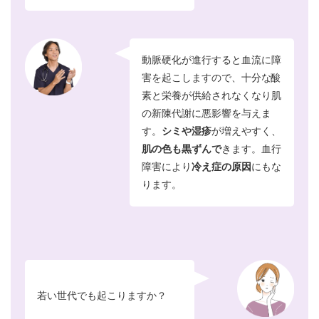
動脈硬化が進行すると血流に障
害を起
こしますので、十分な酸
素と栄養が供給
されなくなり肌
の新陳代謝に悪影響を与えま
す。
シミや湿疹
が増えやすく、
肌の色も黒ずんで
きます。血行
障害により
冷え症の原因
にもな
ります。
若い世代でも起こりますか？