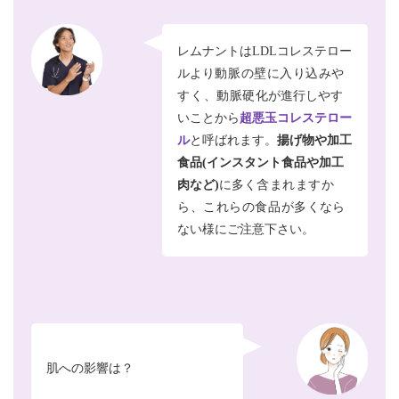
レムナントはLDLコレステロー
ルより
動脈の壁に入り込みや
すく、動脈硬化
が進行しやす
いことから
超悪玉コレステ
ロー
ル
と呼ばれます。
揚げ物や加工
食品(インスタント食品や加工
肉など)
に多く
含まれますか
ら、これらの食品が多く
なら
ない様にご注意下さい。
肌への影響は？