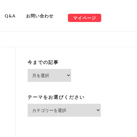
Q&A
お問い合わせ
マイページ
今までの記事
今
ま
で
の
テーマをお選びください
記
テ
事
ー
マ
を
お