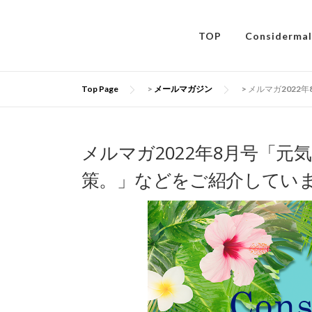
コ
ン
TOP
Considerm
テ
ン
ツ
へ
Top Page
>
メールマガジン
>
メルマガ2022
ス
キ
ッ
メルマガ2022年8月号「
プ
策。」などをご紹介してい