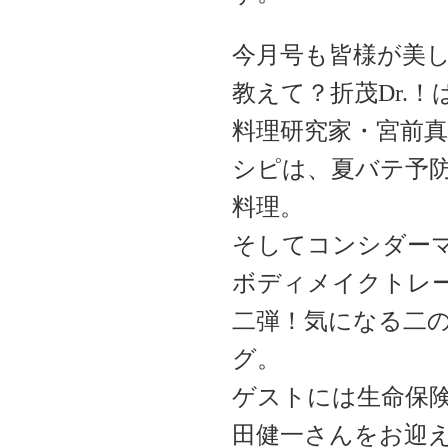
今月号も皆様が美
教えて？折茂Dr.
料理研究家・宮前
シピは、夏バテ予
料理。
そしてコンシダー
ボディメイクトレ
二弾！気になる二
グ。
ゲストには生命保
田健一さんをお迎