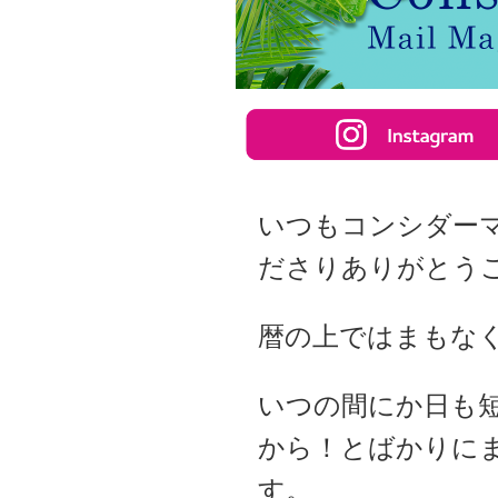
いつもコンシダー
ださりありがとう
暦の上ではまもな
いつの間にか日も
から！とばかりに
す。