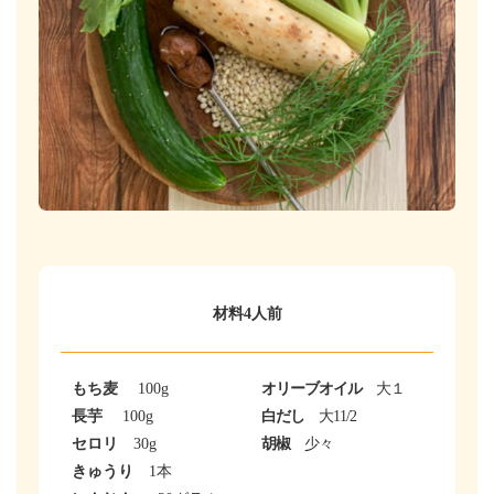
材料4人前
もち麦
100g
オリーブオイル
大１
長芋
100g
白だし
大11/2
セロリ
30g
胡椒
少々
きゅうり
1本