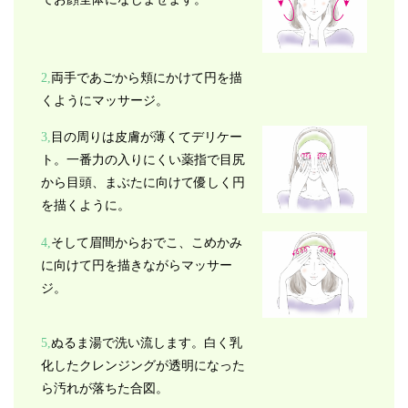
2,
両手であごから頬にかけて円を描
くようにマッサージ。
3,
目の周りは皮膚が薄くてデリケー
ト。一番力の入りにくい薬指で目尻
から目頭、まぶたに向けて優しく円
を描くように。
4,
そして眉間からおでこ、こめかみ
に向けて円を描きながらマッサー
ジ。
5,
ぬるま湯で洗い流します。白く乳
化したクレンジングが透明になった
ら汚れが落ちた合図。