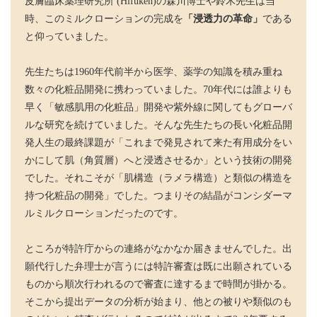
皮膚臨床薬理研究所 (Hifuken)の森川博士や鈴木先生は当
時、このミルクローションの完成を
「浸透力の革命」
である
と仰っていました。
先生たちは1960年代前半から医学、薬学の知識を積み重ね
数々の化粧品開発に携わっていました。70年代には誰よりも
早く「敏感肌用の化粧品」開発や紫外線に関してもグローバ
ルな研究を続けていました。そんな先生たちの長い化粧品開
発人生の最終課題が「これまで発見されて来た有用成分をい
かにして肌（角質層）へと浸透させるか」という技術の開発
でした。それこそが「肌構造（ラメラ構造）と類似の構造を
持つ化粧品の開発」でした。つまりその結晶がコンシダーマ
ルミルクローションだったのです。
ところが特許庁からの連絡がなかなか届きませんでした。出
願代行した弁理士が言うには特許審査は既に出願されている
ものから順次行われるので審査に達するまで時間が掛かる。
そこから提出データの分析が始まり、他との被りや類似のも