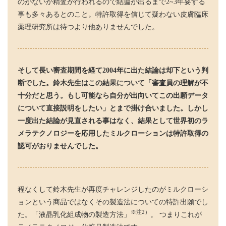
のがないか精査が行われるので結論が出るまで2~3年要する
事も多々あるとのこと。特許取得を信じて疑わない皮膚臨床
薬理研究所は待つより他ありませんでした。
そして長い審査期間を経て2004年に出た結論は却下という判
断でした。鈴木先生はこの結果について「審査員の理解が不
十分だと思う。もし可能なら自分が出向いてこの出願データ
について直接説明をしたい」とまで掛け合いました。しかし
一度出た結論が見直される事はなく、結果として世界初のラ
メラテクノロジーを応用したミルクローションは特許取得の
認可がおりませんでした。
程なくして鈴木先生が再度チャレンジしたのがミルクローシ
ョンという商品ではなくその製造法についての特許出願でし
※注2）
た。「液晶乳化組成物の製造方法」
。 つまりこれが