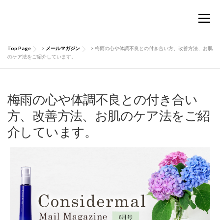
コ
ン
メニュー
テ
ン
ツ
Top Page
>
メールマガジン
>
梅雨の心や体調不良との付き合い方、改善方法、お肌
へ
TOP
Considermalについて
PRODUCTS
のケア法をご紹介しています。
ス
キ
ッ
お買い物ガイド
肌にいい話
Q&A
プ
梅雨の心や体調不良との付き合い
方、改善方法、お肌のケア法をご紹
介しています。
お問い合わせ
マイページ