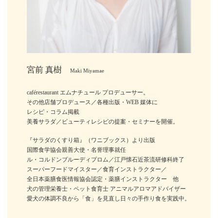
宮前 真樹
Maki Miyamae
caférestaurant エムナチュール プロデューサー。
その他店舗プロデュース／各種出版・WEB 媒体に
レシピ・コラム掲載
美養サラダ／ビューティレシピの提案・セミナーを開催。
『サラダのくすり箱』（ワニブックス）より出版
国際食学協会親善大使・名誉理事就任
ル・コルドンブルーディプロム／江戸懐石近茶流研修科終了
スーパーフードマイスター／食育インストラクター／
全日本薬膳食医情報協会認定・薬膳インストラクター 他
犬の管理栄養士・ペット食育士 アニマルアロマアドバイザー
愛犬の体調不良から「食」を見直し日々の手作り食を実践中。