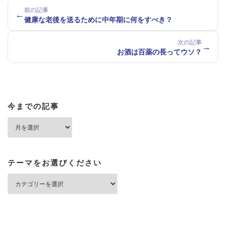
前の記事
←
健康な老後を送るために中年期に何をすべき？
次の記事
→
お酒は百薬の長ってウソ？
今までの記事
今
ま
で
の
記
テーマをお選びください
事
テ
ー
マ
を
お