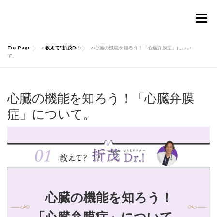
コ
ン
メニュー
テ
ン
ツ
Top Page
>
教えて? 折茂Dr.!
>
心臓の機能を知ろう！「心臓弁膜症」につい
へ
TOP
Considermalについて
PRODUCTS
て。
ス
キ
ッ
お買い物ガイド
肌にいい話
Q&A
プ
心臓の機能を知ろう！「心臓弁膜
症」について。
お問い合わせ
マイページ
心臓の機能を知ろう！