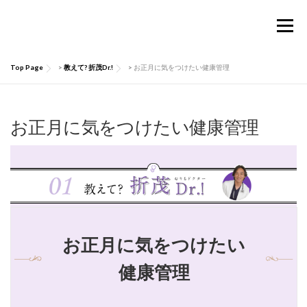
コ
ン
メニュー
テ
ン
ツ
Top Page
>
教えて? 折茂Dr.!
>
お正月に気をつけたい健康管理
へ
TOP
Considermalについて
PRODUCTS
ス
キ
ッ
お正月に気をつけたい健康管理
お買い物ガイド
肌にいい話
Q&A
プ
お問い合わせ
マイページ
お正月に気をつけたい
健康管理