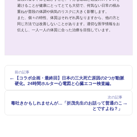
避けることが健康にとってとても大切で、何気ない日常の積み
重ねが普段の体調や病気のリスクに大きく影響します。
また、個々の特性、体質はそれぞれ異なりますから、他の方と
同じ方法では改善しないことがあります。適切な医学情報をお
伝えし、一人一人の体質に合った治療を目指しています。
前の記事
←
【コラボ企画・最終回】日本の三大死亡原因の2つが動脈
硬化。24時間ホルター心電図と心臓エコー検査編。
次の記事
→
毒吐きかもしれませんが…「折茂先生のお話って普通のこ
とですよね？」