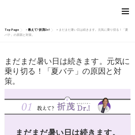
コ
ン
メニュー
テ
ン
ツ
Top Page
>
教えて? 折茂Dr.!
>
まだまだ暑い日は続きます。元気に乗り切る！「夏
へ
TOP
Considermalについて
PRODUCTS
バテ」の原因と対策。
ス
キ
ッ
お買い物ガイド
肌にいい話
Q&A
プ
まだまだ暑い日は続きます。元気に
乗り切る！「夏バテ」の原因と対
策。
お問い合わせ
マイページ
まだまだ暑い日は続きます。