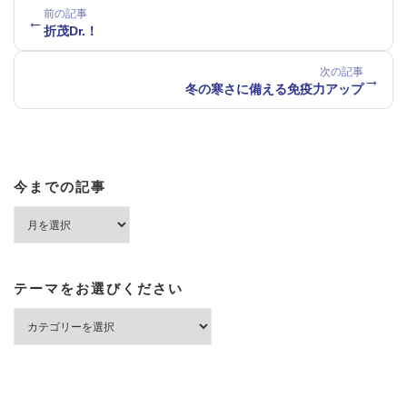
前の記事
←
折茂Dr.！
次の記事
→
冬の寒さに備える免疫力アップ
今までの記事
今
ま
で
の
記
テーマをお選びください
事
テ
ー
マ
を
お
選