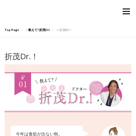
コ
ン
メニュー
テ
ン
ツ
Top Page
>
教えて? 折茂Dr.!
>
折茂Dr.！
へ
TOP
Considermalについて
PRODUCTS
ス
キ
ッ
折茂Dr.！
お買い物ガイド
肌にいい話
Q&A
プ
お問い合わせ
マイページ
今年は食欲が出ない秋。