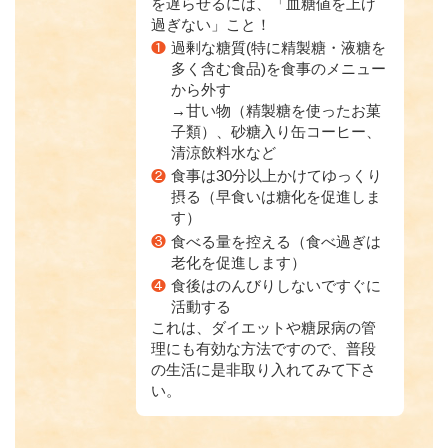
を遅らせるには、「血糖値を上げ
過ぎない」こと！
❶
過剰な糖質(特に精製糖・液糖を
多く含む食品)を食事のメニュー
から外す
→甘い物（精製糖を使ったお菓
子類）、砂糖入り缶コーヒー、
清涼飲料水など
❷
食事は30分以上かけてゆっくり
摂る（早食いは糖化を促進しま
す）
❸
食べる量を控える（食べ過ぎは
老化を促進します）
❹
食後はのんびりしないですぐに
活動する
これは、ダイエットや糖尿病の管
理にも有効な方法ですので、普段
の生活に是非取り入れてみて下さ
い。