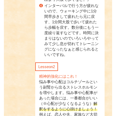
❹
インターバルで行う方が疲れな
いので、ウォーキング中に1分
間早歩きして疲れたら元に戻
す、1分間大股で歩いて疲れた
ら歩幅を戻す。数分後にもう一
度繰り返すなどです。時間に決
まりはないのでいろいろやって
みて少し息が切れてトレーニン
グになったなぁと感じられると
いいですね。
Lesseon2
精神的強化にはこれ！
悩み事や心配はコルチゾールとい
う副腎から出るストレスホルモン
を増やします。悩み事や心配事が
あった場合には、一番都合がいい
（※心配が少なくなるような）
解
釈をするように心掛けましょう！
例えば、恋人や夫、家族など大切