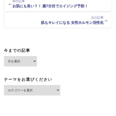
前の記事
←
お肌にも良い？！ 腹7分目でエイジング予防！
次の記事
→
肌もキレイになる 女性ホルモン活性化
今までの記事
今
ま
で
の
記
テーマをお選びください
事
テ
ー
マ
を
お
選