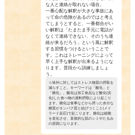
な人と連絡が取れない場合。
一番心配な解釈が大きな事故にあ
って命の危険があるのではと考え
てしまうとすると、一番都合がい
い解釈は「たまたま手元に電話が
なくて連絡できない、そのうち連
絡が来るだろう」という風に解釈
する習慣をつけるということで
す。これはトレーニングによって
早く上手な解釈が出来るようにな
ります。普段から訓練しましょ
う。
☆体外に対してはストレス物質の摂取を
減らすこと。キーワードは「酸化」と
「糖化」。酸化は加工食品など酸化(劣
化)した食べ物の過剰摂取により起こり
ます。糖化は食事などから摂った余分な
糖質がタンパク質と結びつくこと(メイ
ラード反応)で起こります。糖化は細胞
を老化させ、直接的な肌のシミやたるみ
の原因になります。