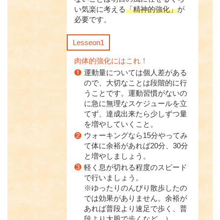
い気楽に考える
「精神的強化」
が
必要です。
Lesseon1
肉体的強化にはこれ！
❶
運動量については個人差がある
ので、大切なことは段階的に行
うことです。運動習慣がないの
に急に無理なスケジュールを立
てず、達成出来たら少しずつ量
を増やしていくこと。
❷
ウォーキングなら15分やってみ
て体に余裕があれば20分、30分
と増やしましょう。
❸
軽く息が切れる程度のスピード
で行いましょう。
※ゆったりのんびり散歩したの
では効果がありません。余裕が
あれば普段より速足で歩く、普
段より大股で歩くなど。）