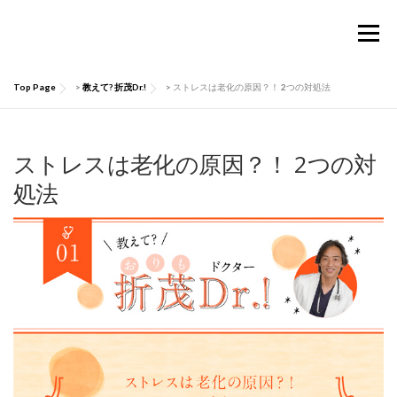
コ
ン
メニュー
テ
ン
ツ
Top Page
>
教えて? 折茂Dr.!
>
ストレスは老化の原因？！ 2つの対処法
へ
TOP
Considermalについて
PRODUCTS
ス
キ
ッ
ストレスは老化の原因？！ 2つの対
お買い物ガイド
肌にいい話
Q&A
プ
処法
お問い合わせ
マイページ