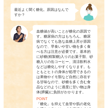
最近よく聞く糖化。原因はなんで
すか？
血糖値が高いことが糖化の原因で
す。糖尿病の方はもちろん、糖尿
病でなくても急な血糖上昇が原因
なので、早食いや甘い物を多く食
べる方は注意が必要です。基本的
に砂糖(精製糖)入りのお菓子類、砂
糖入りの缶コーヒー、清涼飲料水
などは糖化しやすくなります。も
ともとヒトの身体が処理できるの
は果物やイモ類など自然に存在す
る甘味なので、砂糖を多く含む食
品などのように過度に甘い物は身
体(膵臓)に負担がかかります。
POINT
「糖化」を抑えて血管や肌の老化