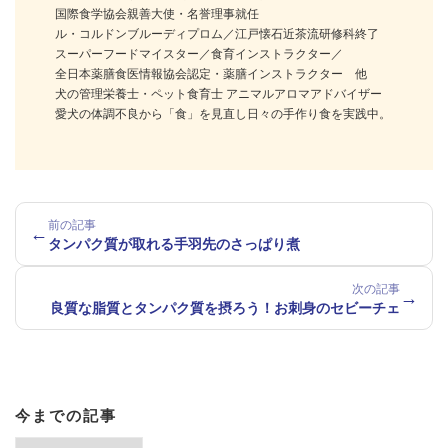
国際食学協会親善大使・名誉理事就任
ル・コルドンブルーディプロム／江戸懐石近茶流研修科終了
スーパーフードマイスター／食育インストラクター／
全日本薬膳食医情報協会認定・薬膳インストラクター 他
犬の管理栄養士・ペット食育士 アニマルアロマアドバイザー
愛犬の体調不良から「食」を見直し日々の手作り食を実践中。
前の記事
←
タンパク質が取れる手羽先のさっぱり煮
次の記事
→
良質な脂質とタンパク質を摂ろう！お刺身のセビーチェ
今までの記事
今