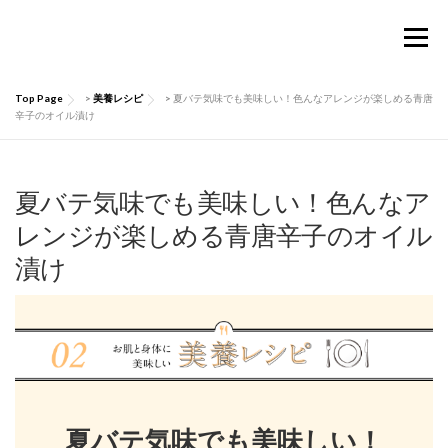
コ
ン
メニュー
テ
ン
ツ
Top Page
>
美養レシピ
>
夏バテ気味でも美味しい！色んなアレンジが楽しめる青唐
へ
TOP
Considermalについて
PRODUCTS
辛子のオイル漬け
ス
キ
ッ
お買い物ガイド
肌にいい話
Q&A
プ
夏バテ気味でも美味しい！色んなア
レンジが楽しめる青唐辛子のオイル
漬け
お問い合わせ
マイページ
夏バテ気味でも美味しい！