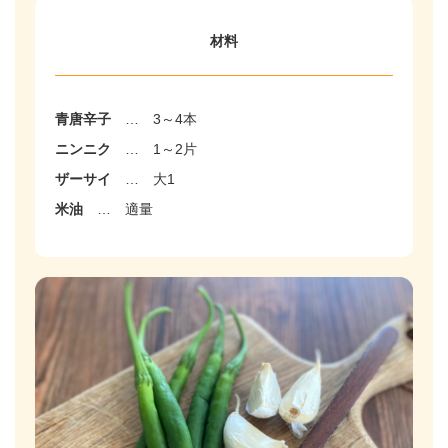
材料
青唐辛子
…
3～4本
ニンニク
…
1～2片
ザーサイ
…
大1
米油
…
適量