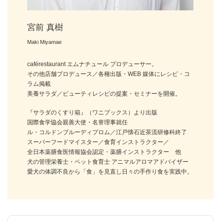
宮前 真樹
Maki Miyamae
caférestaurant エムナチュール プロデューサー。
その他店舗プロデュース／各種出版・WEB 媒体にレシピ・コ
ラム掲載
美養サラダ／ビューティレシピの提案・セミナーを開催。
『サラダのくすり箱』（ワニブックス）より出版
国際食学協会親善大使・名誉理事就任
ル・コルドンブルーディプロム／江戸懐石近茶流研修科終了
スーパーフードマイスター／食育インストラクター／
全日本薬膳食医情報協会認定・薬膳インストラクター 他
犬の管理栄養士・ペット食育士 アニマルアロマアドバイザー
愛犬の体調不良から「食」を見直し日々の手作り食を実践中。