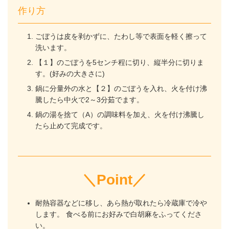
作り方
ごぼうは皮を剥かずに、たわし等で表面を軽く擦って
洗います。
【１】のごぼうを5センチ程に切り、縦半分に切りま
す。(好みの大きさに)
鍋に分量外の水と【２】のごぼうを入れ、火を付け沸
騰したら中火で2～3分茹でます。
鍋の湯を捨て（A）の調味料を加え、火を付け沸騰し
たら止めて完成です。
＼Point／
耐熱容器などに移し、あら熱が取れたら冷蔵庫で冷や
します。 食べる前にお好みで白胡麻をふってくださ
い。