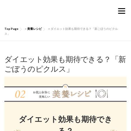
コ
ン
メニュー
テ
ン
ツ
Top Page
>
美養レシピ
>
ダイエット効果も期待できる？「新ごぼうのピクル
へ
TOP
Considermalについて
PRODUCTS
ス」
ス
キ
ッ
お買い物ガイド
肌にいい話
Q&A
プ
ダイエット効果も期待できる？「新
ごぼうのピクルス」
お問い合わせ
マイページ
ダイエット効果も期待でき