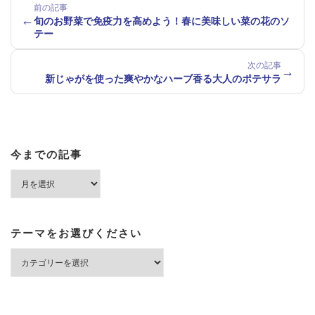
前の記事
←
旬のお野菜で免疫力を高めよう！春に美味しい菜の花のソ
テー
次の記事
→
新じゃがを使った爽やかなハーブ香る大人のポテサラ
今までの記事
今
ま
で
の
記
テーマをお選びください
事
テ
ー
マ
を
お