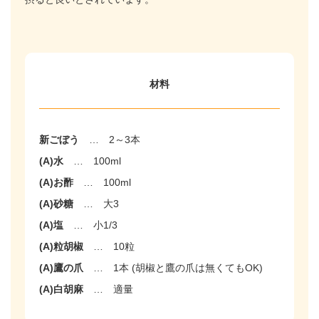
材料
新ごぼう
…
2～3本
(A)水
…
100ml
(A)お酢
…
100ml
(A)砂糖
…
大3
(A)塩
…
小1/3
(A)粒胡椒
…
10粒
(A)鷹の爪
…
1本 (胡椒と鷹の爪は無くてもOK)
(A)白胡麻
…
適量