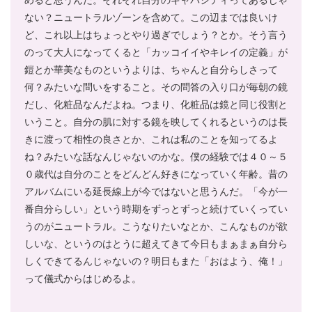
めると思うんだ。それぞれ自分のキャパシティってあるじゃ
ない？ニュートラルゾーンを含めて。この辺までは良いけ
ど、これ以上はちょっとやり過ぎでしょう？とか。そう言う
のって大人になってくると「カッコイイやキレイの定義」が
鎧とか華美なものというよりは、ちゃんと自分らしさって
何？みたいな問いをすること。その問答の入り口が毎朝の鏡
だし、化粧品なんだよね。つまり、化粧品は鏡と同じ役割と
いうこと。自分の肌に対する鏡を映してくれるというのは長
きに渡って相性の良さとか、これは私のことを知ってるよ
ね？みたいな話なんじゃないのかな。僕の経験では４０～５
０歳代は自分のことをどんどん好きになっていく年齢。昔の
アルバムにいる延長線上が今ではないと思うんだ。「今が一
番自分らしい」という時期をずっとずっと続けていくってい
うのがニュートラル。こうなりたいなとか、こんなものが欲
しいな、というのはとうに超えてきて今日もまぁまぁ自分ら
しくできてるんじゃないの？明日もまた「おはよう、俺！」
って儀式からはじめるよ。