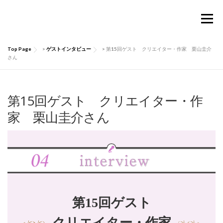
コ
ン
メニュー
テ
ン
ツ
Top Page
>
ゲストインタビュー
>
第15回ゲスト クリエイター・作家 栗山圭介
へ
TOP
Considermalについて
PRODUCTS
さん
ス
キ
ッ
お買い物ガイド
肌にいい話
Q&A
プ
第15回ゲスト クリエイター・作
家 栗山圭介さん
お問い合わせ
マイページ
第15回ゲスト
クリエイター・作家