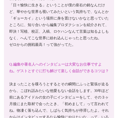
「日々愉快に生きる」ということが僕の座右の銘なんだけ
ど、華やかな世界も覗いてみたいという気持ちで、なんとか
「ギョーカイ」という場所に身を置けないかなと思っていた
ところに、知り合いから編集プロダクションを紹介されて、
即決！写植、校正、入稿、ロケハンなんて言葉は知るよしも
なく、へんてこな世界に紛れ込んじゃったと思ったね。
ゼロからの挑戦最高！って強がってた。
Q.編集や著名人へのインタビューは大変なお仕事ですよ
ね。ゲストとすぐに打ち解けて楽しく会話ができるコツは？
決まったことを喋ろうとするとその瞬間にふっと緊張が走る
から、こぼれ話みたいな他愛もない会話をします。30年ほど
前にあるアイドルの女の子にインタビューをして、その３ヶ
月後にまた取材で会ったとき、「初めまして」って言われて
ね。物凄く落ち込んで、しばらく気持ちが停滞したよ。それ
からはインタビューするなら愉快にやりたいな。って。いろ