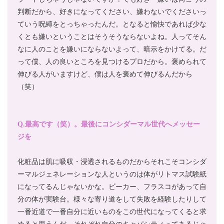
判断だから、好きになってください、嫌わないでくださいっ
ていう呪縛をとっちゃったんだ。となると愉快であれば少な
くとも嫌いということはそうそうならないよね。人ってそん
なに人のことを嫌いにならないよって、暗示をかけてる。だ
って僕、人の良いところを見つけるプロだから。褒められて
伸びる人がいますけど、僕は人を褒めて伸びるんだから
（笑）
Q.最高です（笑）。最後にコンシダーマル世代へメッセー
ジを
化粧品は肌に吸収・浸透されるものだからそれこそコンシダ
ーマルジェネレーションな人というのは体がリトマス試験紙
になってるんじゃないかな。ビーカー、フラスコがあって自
分の体が実験台。様々な寄り道をして失敗を経験したりして
一番近道で一番自分に近いものをこの世代になってくると求