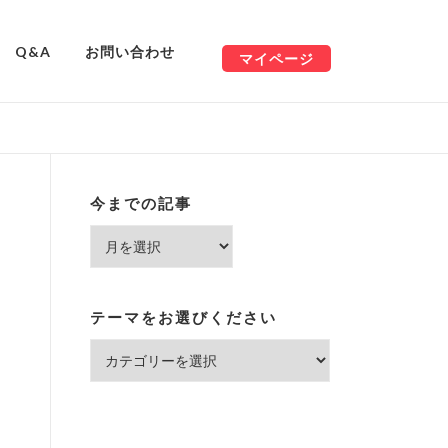
Q&A
お問い合わせ
マイページ
今までの記事
今
ま
で
の
テーマをお選びください
記
テ
事
ー
マ
を
お