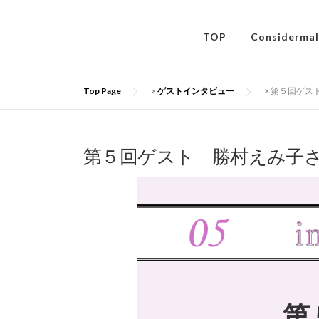
コ
ン
TOP
Considerm
テ
ン
ツ
へ
Top Page
>
ゲストインタビュー
>
第５回ゲス
ス
キ
ッ
第５回ゲスト 勝村えみ子
プ
第