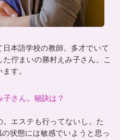
て日本語学校の教師。多才でいて
した佇まいの勝村えみ子さん。こ
います。
み子さん。秘訣は？
の。エステも行ってないし。た
肌の状態には敏感でいようと思っ