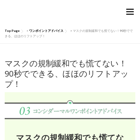
コ
ン
メニュー
テ
ン
ツ
Top Page
>
ワンポイントアドバイス
>
マスクの規制緩和でも慌てない！90秒でで
へ
TOP
Considermalについて
PRODUCTS
きる、ほほのリフトアップ！
ス
キ
ッ
お買い物ガイド
肌にいい話
Q&A
プ
マスクの規制緩和でも慌てない！
90秒でできる、ほほのリフトアッ
プ！
お問い合わせ
マイページ
マスクの規制緩和でも慌てな