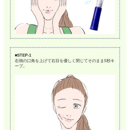
■STEP-1
右側の口角を上げて右目を優しく閉じてそのまま5秒キ
ープ。