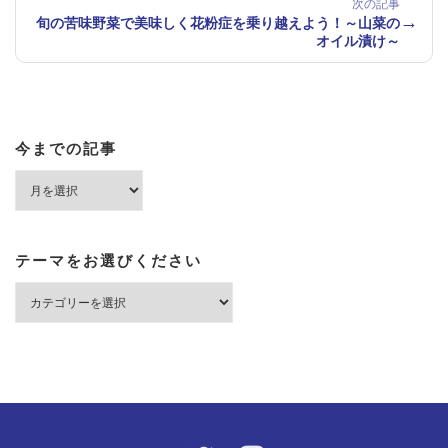
次の記事
→
旬の苦味野菜で美味しく花粉症を乗り越えよう！～山菜の
オイル漬け～
今までの記事
今
ま
で
の
記
テーマをお選びください
事
テ
ー
マ
を
お
選
び
く