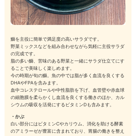
鰤を主役に簡単で満足度の高いサラダです。
野菜ミックスなどを組み合わせながら気軽に主役サラダ
の完成です。
脂の多い鰤、苦味のある野菜と一緒にサラダ仕立てにす
ることで美味しく楽しめます。
今の時期が旬の鰤。魚の中では脂が多く血流を良くする
DHAやFPAを含みます。
血中コレステロールや中性脂肪を下げ、血管壁や赤血球
の細胞膜を柔らかくし血流を良くする働きのほか、カル
シウムの吸収を活発にするビタミンDも含みます。
・かぶ
白い部分にはビタミンCやカリウム、消化を助ける酵素
のアミラーゼが豊富に含まれており、胃腸の働きを整え