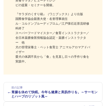
美養サラダ／ビューティレシ
ピの提案・セミナーを開催。
『サラダのくすり箱』（ワニブックス）より出版
国際食学協会親善大使・名誉理事就任
ル・コルドンブルーディプロム／江戸懐石近茶流研修
科終了
スーパーフードマイスター／食育インストラクター／
全日本薬膳食医情報協会認定・薬膳インストラクタ
ー 他
犬の管理栄養士・ペット食育士 アニマルアロマアドバ
イザー
愛犬の体調不良から「食」を見直し日々の手作り食を
実践中。
前の記事
←
胃腸を休めて快眠。今年も健康と美肌作りを。～サーモン
とハーブのリゾット風～