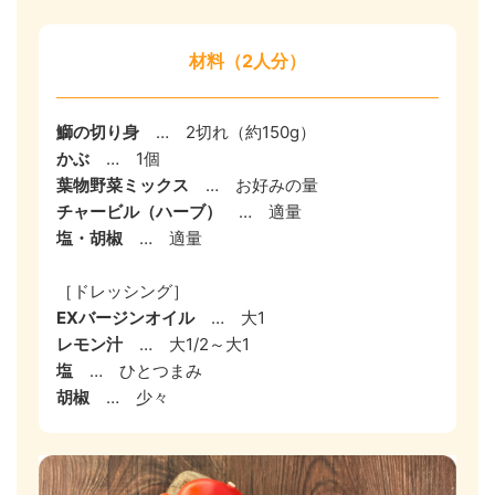
材料（2人分）
鰤の切り身
…
2切れ（約150g）
かぶ
…
1個
葉物野菜ミックス
…
お好みの量
チャービル（ハーブ）
…
適量
塩・胡椒
…
適量
［ドレッシング］
EXバージンオイル
…
大1
レモン汁
…
大1/2～大1
塩
…
ひとつまみ
胡椒
…
少々