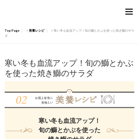
コ
ン
メニュー
テ
ン
ツ
Top Page
>
美養レシピ
>
寒い冬も血流アップ！旬の鰤とかぶを使った焼き鰤のサラ
へ
TOP
Considermalについて
PRODUCTS
ダ
ス
キ
ッ
お買い物ガイド
肌にいい話
Q&A
プ
寒い冬も血流アップ！旬の鰤とかぶ
を使った焼き鰤のサラダ
お問い合わせ
マイページ
寒い冬も血流アップ！
旬の鰤とかぶを使った