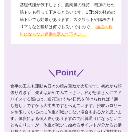
基礎代謝が低下します。筋肉量の維持・増加のため
筋トレも行って下さると良いです。
1日5分
の軽めの
筋トレでも効果があります。スクワットや階段の上
り下りなど種類は何でも良いですので、
過度の負
担にならない運動を選んで下さい。
＼Point／
食事の工夫も運動も日々の積み重ねが大切です。初めから頑
張り過ぎず、先ずは始めてみて下さい。私が患者さんにアド
バイスする際には、週7日のうち4日気を付けられれば「勝
ち越し」ですから大丈夫ですと伝えています。摂取カロリー
を制限しているのに体重が減少しない場合もあるかと思いま
す。体質による個人差がありますので計算通りにならないこ
ともありますが、体重が減少し始めるポイントが分かると捗
り易くなります。どのような食事内容でどのくらい運動すれ