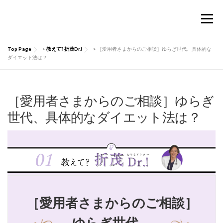
コ
ン
メニュー
テ
ン
ツ
Top Page
>
教えて? 折茂Dr.!
>
［愛用者さまからのご相談］ゆらぎ世代、具体的な
へ
TOP
Considermalについて
PRODUCTS
ダイエット法は？
ス
キ
ッ
お買い物ガイド
肌にいい話
Q&A
プ
［愛用者さまからのご相談］ゆらぎ
世代、具体的なダイエット法は？
お問い合わせ
マイページ
［愛用者さまからのご相談］