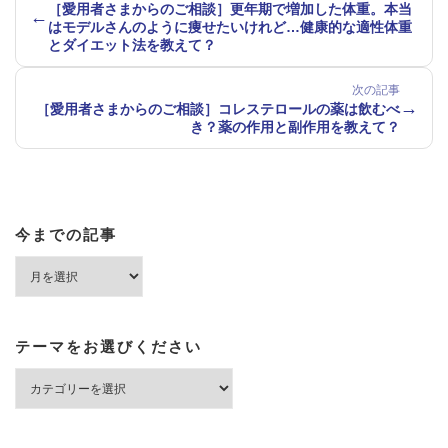
［愛用者さまからのご相談］更年期で増加した体重。本当
←
はモデルさんのように痩せたいけれど…健康的な適性体重
とダイエット法を教えて？
次の記事
→
［愛用者さまからのご相談］コレステロールの薬は飲むべ
き？薬の作用と副作用を教えて？
今までの記事
今
ま
で
の
記
テーマをお選びください
事
テ
ー
マ
を