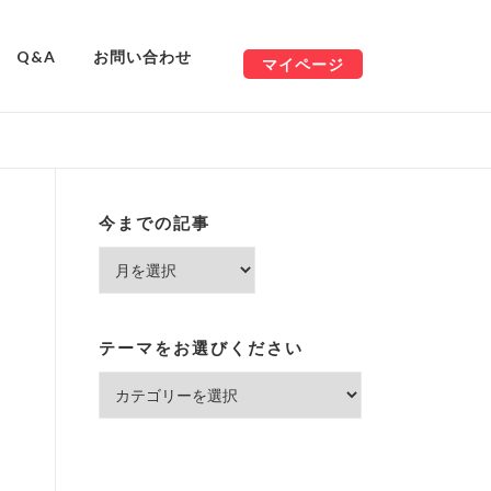
Q&A
お問い合わせ
マイページ
今までの記事
今
ま
で
の
テーマをお選びください
記
テ
事
ー
マ
を
お