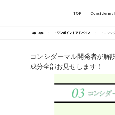
コ
ン
TOP
Considerm
テ
ン
ツ
へ
Top Page
>
ワンポイントアドバイス
>
コンシダ
ス
キ
ッ
コンシダーマル開発者が解説P
プ
成分全部お見せします！