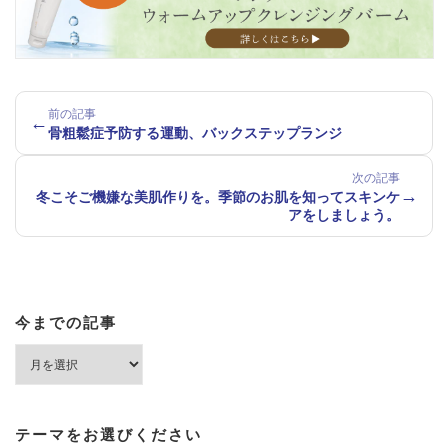
前の記事
←
骨粗鬆症予防する運動、バックステップランジ
次の記事
→
冬こそご機嫌な美肌作りを。季節のお肌を知ってスキンケ
アをしましょう。
今までの記事
今
ま
で
の
記
テーマをお選びください