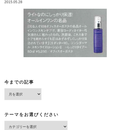
2015.05.28
今までの記事
今
ま
で
の
記
テーマをお選びください
事
テ
ー