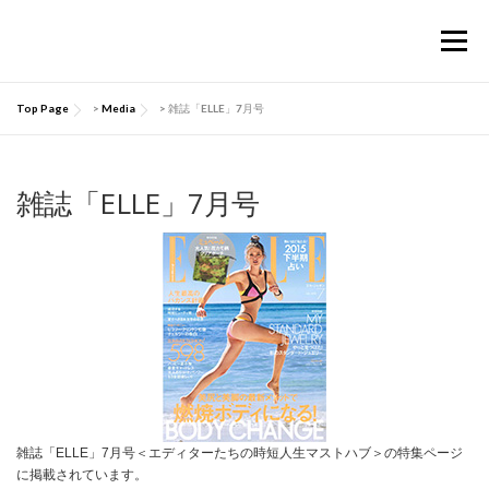
コ
ン
メニュー
テ
ン
ツ
Top Page
>
Media
>
雑誌「ELLE」7月号
へ
TOP
Considermalについて
PRODUCTS
ス
キ
ッ
雑誌「ELLE」7月号
お買い物ガイド
肌にいい話
Q&A
プ
お問い合わせ
マイページ
雑誌「ELLE」7月号＜エディターたちの時短人生マストハブ＞の特集ページ
に掲載されています。